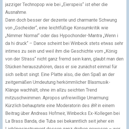
jazziger Technopop wie bei „Eierspeis“ ist eher die
Ausnahme.
Dann doch besser der dezente und charmante Schwung
von „Gscheider“, eine leichtfüßige Konsumkritik wie
„Nimmer Normal“ oder das Hypochonder-Mantra „Wenn i
da hi druck“ – Dance scheint bei Winbeck stets etwas sehr
intimes zu sein und weil ihm die Geschichte vom „König
von der Strass“ nicht ganz fremd sein kann, glaubt man den
Stücken herauszuhören, dass er sie zunächst einmal für
sich selbst singt. Eine Platte also, die den Spaß an der
zeitgemäßen Umdeutung herkömmlicher Blasmusik-
Klänge wachhält, ohne im allzu seichten Trend
mitzuschwimmen. Apropos unfreiwillige Umarmung:
Kürzlich behauptete eine Moderatorin des
BR
in einem
Beitrag über Andreas Hofmeir, Winbecks Ex-Kollegen bei
La Brass Banda, die Tuba sei bekanntlich seit jeher ein
Lieblingsinstrument dessen ganz droben gewesen – wer