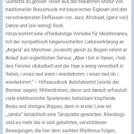
Quintetts zu großen Teilen aus der bekannten Mixtur von
traditioneller Brassmusik mit bayerischer Eigenart und den
verschiedensten Einflüssen von Jazz, Afrobeat, (ganz viel)
Dance und (ein wenig) Rock.
Hinzu kommt eine offenkundige Vorliebe für Mediterranes,
mit der sympathisch hingenuschelten Liebeserklärung an
„Angela“ als Münchner Jovanotti gleich zu Beginn nimmt er
Anlauf zum eigentlichen Servus: „Aber i bin in Italien, i hob
des Fenster obikurbelt und die Haar a weng verwirbelt in
Italien, i woas ned wann i wiederkimm, i woas ned ob i
wiederkimm.“ – Hilfsausdruck Autofahrerhit (würde der
Brenner sagen). Mittendrinnen, davor und danach erfreulich
viele elektronische Spielereien, behutsam klopfende
Beats und stetiges Wippen, denn in erster Linie ist
„Jambo“ tatsächlich eine Tanzplatte geworden. Allerdings
sind es mehr die in sich gekehrten, verstohlenen
Bewegungen, die hier dem sachten Rhythmus folgen,