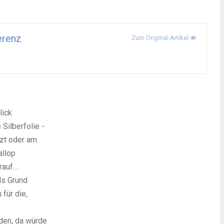
erenz
Zum Original-Artikel
lick
e Silberfolie -
nzt oder am
allop
uf....
ls Grund
für die,
den, da würde