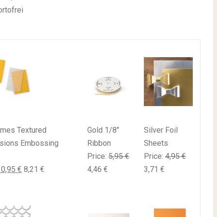
rtofrei
ames Textured
Gold 1/8"
Silver Foil
sions Embossing
Ribbon
Sheets
Price
:
5,95 €
Price
:
4,95 €
10,95 €
8,21 €
4,46 €
3,71 €