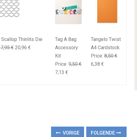
 Scallop Thinlits Die
Tag A Bag
Tangelo Twist
27,95 €
20,96 €
Accessory
A4 Cardstock
Kit
Price
:
8,50 €
Price
:
9,50 €
6,38 €
7,13 €
VORIGE
FOLGENDE