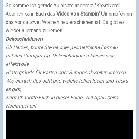
So komme ich gerade zu nichts anderem "Kreativem".
Aber ich kann Euch das
Video von Stampin' Up
empfehlen,
das vor ca. zwei Wochen neu erschienen ist. Da gibt es
wieder allerhand zu lernen....
Dekoschablonen
:
Ob Herzen, bunte Sterne oder geometrische Formen –
mit den Stampin‘ Up!-Dekoschablonen lassen sich
effektvolle
Hintergründe für Karten oder Scrapbook-Seiten kreieren.
Wie einfach das geht und welche tollen Ideen und Tricks
es gibt,
zeigt Charlotte Euch in dieser Folge. Viel Spaß beim
Nachmachen!