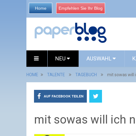
Home
Empfehlen Sie Ihr Blog
NEU
AUSWAHL
K
HOME
TALENTE
TAGEBUCH
mit sowas will i
AUF FACEBOOK TEILEN
mit sowas will ich n