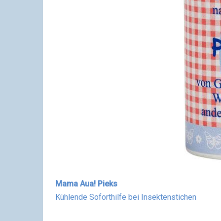
Mama Aua! Pieks
Kühlende Soforthilfe bei Insektenstichen