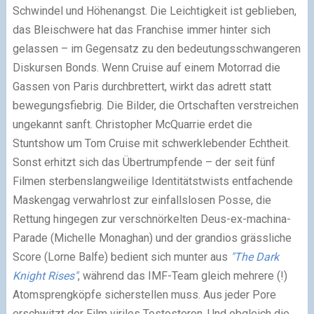
Schwindel und Höhenangst. Die Leichtigkeit ist geblieben,
das Bleischwere hat das Franchise immer hinter sich
gelassen – im Gegensatz zu den bedeutungsschwangeren
Diskursen Bonds. Wenn Cruise auf einem Motorrad die
Gassen von Paris durchbrettert, wirkt das adrett statt
bewegungsfiebrig. Die Bilder, die Ortschaften verstreichen
ungekannt sanft. Christopher McQuarrie erdet die
Stuntshow um Tom Cruise mit schwerklebender Echtheit.
Sonst erhitzt sich das Übertrumpfende – der seit fünf
Filmen sterbenslangweilige Identitätstwists entfachende
Maskengag verwahrlost zur einfallslosen Posse, die
Rettung hingegen zur verschnörkelten Deus-ex-machina-
Parade (Michelle Monaghan) und der grandios grässliche
Score (Lorne Balfe) bedient sich munter aus
"The Dark
Knight Rises"
, während das IMF-Team gleich mehrere (!)
Atomsprengköpfe sicherstellen muss. Aus jeder Pore
erschwitzt der Film viriles Testosteron. Und obgleich die