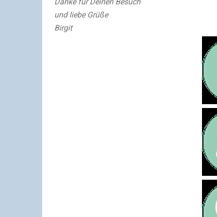
Danke für Deinen Besuch
und liebe Grüße
Birgit