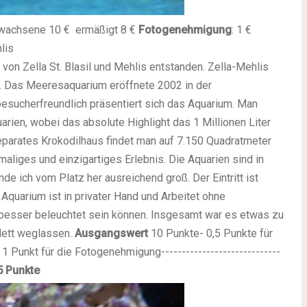
wachsene 10 € ermäßigt 8 €
Fotogenehmigung
: 1 €
lis
on Zella St. Blasil und Mehlis entstanden. Zella-Mehlis
en. Das Meeresaquarium eröffnete 2002 in der
besucherfreundlich präsentiert sich das Aquarium. Man
arien, wobei das absolute Highlight das 1 Millionen Liter
eparates Krokodilhaus findet man auf 7.150 Quadratmeter
aliges und einzigartiges Erlebnis. Die Aquarien sind in
de ich vom Platz her ausreichend groß. Der Eintritt ist
Aquarium ist in privater Hand und Arbeitet ohne
 besser beleuchtet sein können. Insgesamt war es etwas zu
lett weglassen.
Ausgangswert
10 Punkte- 0,5 Punkte für
1 Punkt für die Fotogenehmigung-----------------------------
5 Punkte