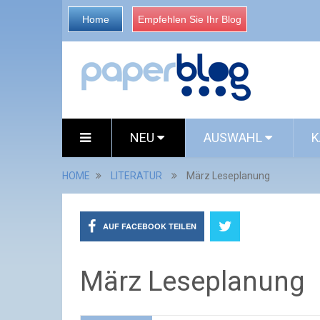
Home
Empfehlen Sie Ihr Blog
NEU
AUSWAHL
K
HOME
LITERATUR
März Leseplanung
AUF FACEBOOK TEILEN
März Leseplanung