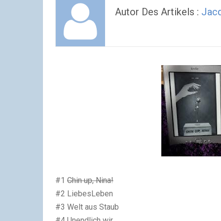
Autor Des Artikels :
Jac
#1
Chin up, Nina!
#2 LiebesLeben
#3 Welt aus Staub
#4 Unendlich wir