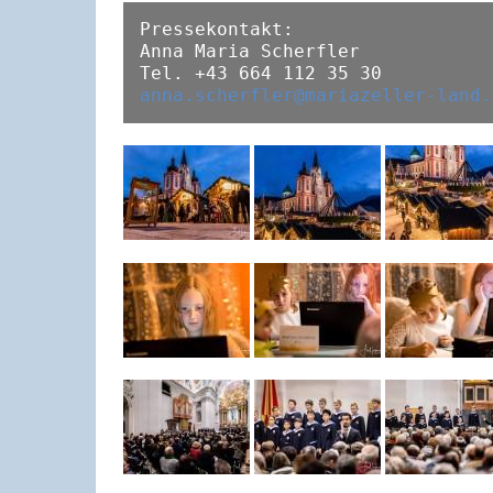
Pressekontakt:

Anna Maria Scherfler

anna.scherfler@mariazeller-land.