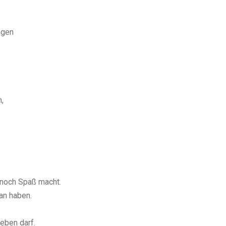
egen
n,
u noch Spaß macht.
tan haben.
eben darf.