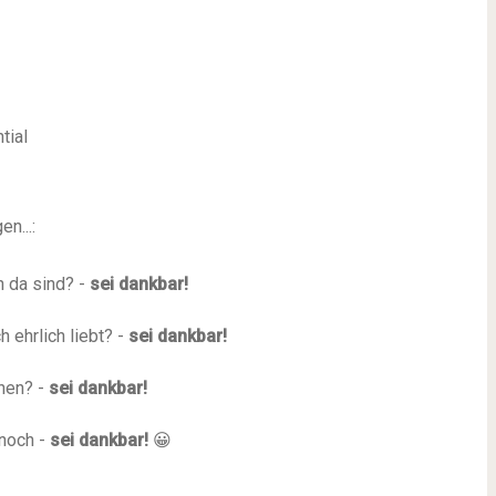
tial
n...:
h da sind? -
sei dankbar!
 ehrlich liebt? -
sei dankbar!
hen? -
sei dankbar!
 noch -
sei dankbar!
😀