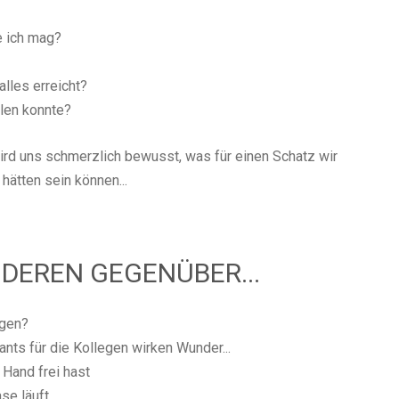
e ich mag?
lles erreicht?
llen konnte?
wird uns schmerzlich bewusst, was für einen Schatz wir
hätten sein können...
DEREN GEGENÜBER...
agen?
nts für die Kollegen wirken Wunder...
 Hand frei hast
se läuft