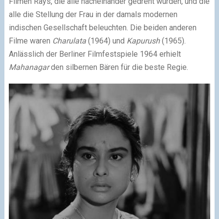
Filmen Rays, die alle nacheinander gedreht wurden, und die
alle die Stellung der Frau in der damals modernen
indischen Gesellschaft beleuchten. Die beiden anderen
Filme waren
Charulata
(1964) und
Kapurush
(1965).
Anlässlich der Berliner Filmfestspiele 1964 erhielt
Mahanagar
den silbernen Bären für die beste Regie.