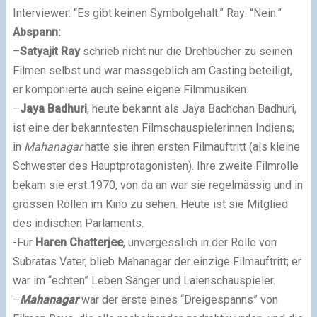
Interviewer: “Es gibt keinen Symbolgehalt.” Ray: “Nein.”
Abspann:
–
Satyajit Ray
schrieb nicht nur die Drehbücher zu seinen
Filmen selbst und war massgeblich am Casting beteiligt,
er komponierte auch seine eigene Filmmusiken.
–
Jaya Badhuri
, heute bekannt als Jaya Bachchan Badhuri,
ist eine der bekanntesten Filmschauspielerinnen Indiens;
in
Mahanagar
hatte sie ihren ersten Filmauftritt (als kleine
Schwester des Hauptprotagonisten). Ihre zweite Filmrolle
bekam sie erst 1970, von da an war sie regelmässig und in
grossen Rollen im Kino zu sehen. Heute ist sie Mitglied
des indischen Parlaments.
-Für
Haren Chatterjee
, unvergesslich in der Rolle von
Subratas Vater, blieb Mahanagar der einzige Filmauftritt; er
war im “echten” Leben Sänger und Laienschauspieler.
–
Mahanagar
war der erste eines “Dreigespanns” von