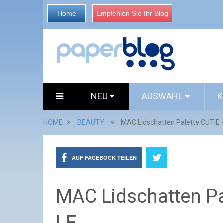
Home
Empfehlen Sie Ihr Blog
NEU
AUSWAHL
K
HOME
BEAUTY
MAC Lidschatten Palette CUTiE -
AUF FACEBOOK TEILEN
MAC Lidschatten Pal
LE