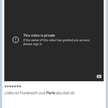
♥
♥
♥
♥
♥
♥
♥
Liebe ist Frankreich und
Paris
das bist du