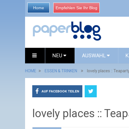
Home
Empfehlen Sie Ihr Blog
NEU
AUSWAHL
K
HOME
ESSEN & TRINKEN
lovely places :: Teapar
AUF FACEBOOK TEILEN
lovely places :: Te