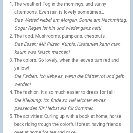
The weather! Fog in the mornings, and sunny
afternoons. Even rain is lovely sometimes...
Das Wetter! Nebel am Morgen, Sonne am Nachmittag.
Sogar Regen ist hin und wieder ganz nett!
The food: Mushrooms, pumpkins, chestnuts...
Das Essen: Mit Pilzen, Kürbis, Kastanien kann man
kaum was falsch machen!
The colors: So lovely, when the leaves turn red and
yellow!
Die Farben: Ich liebe es, wenn die Blätter rot und gelb
werden!
The fashion: It's so much easier to dress for fall!
Die Kleidung: Ich finde so viel leichter etwas
passendes für Herbst als für Sommer...
The activities: Curling up with a book at home, horse
back riding trough the colorful forest, having friends
over at home for tea and cake...