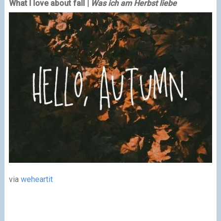
What I love about fall |
Was ich am Herbst liebe
via
weheartit