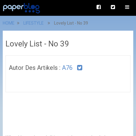
HOME
LIFESTYLE
Lovely List - No 39
Lovely List - No 39
Autor Des Artikels :
A76