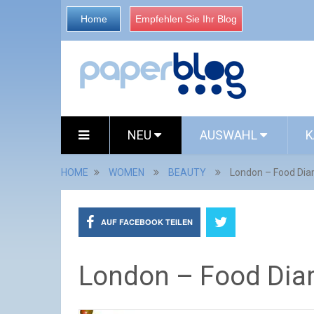
Home
Empfehlen Sie Ihr Blog
NEU
AUSWAHL
K
HOME
WOMEN
BEAUTY
London – Food Dia
AUF FACEBOOK TEILEN
London – Food Dia