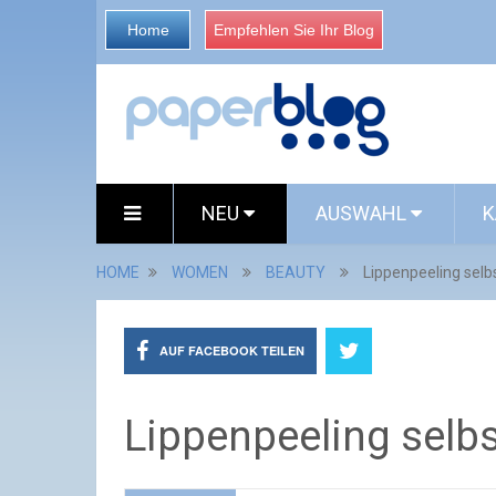
Home
Empfehlen Sie Ihr Blog
NEU
AUSWAHL
K
HOME
WOMEN
BEAUTY
Lippenpeeling sel
AUF FACEBOOK TEILEN
Lippenpeeling selb