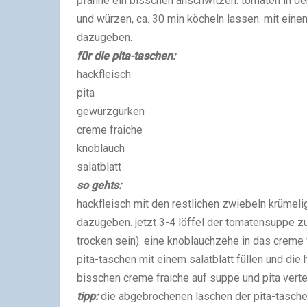
pfanne ein bisschen anschwitzen. tomaten in 
und würzen, ca. 30 min köcheln lassen. mit ein
dazugeben.
für die pita-taschen:
hackfleisch
pita
gewürzgurken
creme fraiche
knoblauch
salatblatt
so gehts:
hackfleisch mit den restlichen zwiebeln krümel
dazugeben. jetzt 3-4 löffel der tomatensuppe zum
trocken sein). eine knoblauchzehe in das creme 
pita-taschen mit einem salatblatt füllen und di
bisschen creme fraiche auf suppe und pita verte
tipp:
die abgebrochenen laschen der pita-tasch