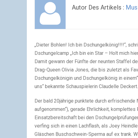
Autor Des Artikels :
Musi
„Dieter Bohlen! Ich bin Dschungelkönig!!!!“, sch
Dschungelcamp „Ich bin ein Star – Holt mich hier
Damit gewann der Fünfte der neunten Staffel d
Drag-Queen Olivia Jones, die bis zuletzt als Fav
Dschungelkönigin und Dschungelkönig in einem“)
uns“ bekannte Schauspielerin Claudelle Deckert.
Der bald 20jährige punktete durch erfrischende N
aufgenommen“), gerade Ehrlichkeit, komplettes
Einsatzbereitschaft bei den Dschungelprüfung
verfing sich in einen Lachflash, als Joey Heindl
Gläschen Buschschwein-Sperma auf ex trank. Wä