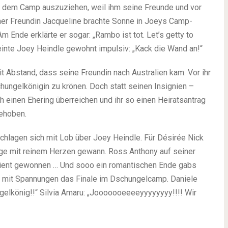
s dem Camp auszuziehen, weil ihm seine Freunde und vor
iner Freundin Jacqueline brachte Sonne in Joeys Camp-
 Ende erklärte er sogar: „Rambo ist tot. Let’s getty to
nte Joey Heindle gewohnt impulsiv: „Kack die Wand an!“
 Abstand, dass seine Freundin nach Australien kam. Vor ihr
schungelkönigin zu krönen. Doch statt seinen Insignien –
h einen Ehering überreichen und ihr so einen Heiratsantrag
gehoben.
hlagen sich mit Lob über Joey Heindle. Für Désirée Nick
nge mit reinem Herzen gewann. Ross Anthony auf seiner
dient gewonnen … Und sooo ein romantischen Ende gabs
n mit Spannungen das Finale im Dschungelcamp. Daniele
gelkönig!!“ Silvia Amaru: „Jooooooeeeeyyyyyyyy!!!! Wir