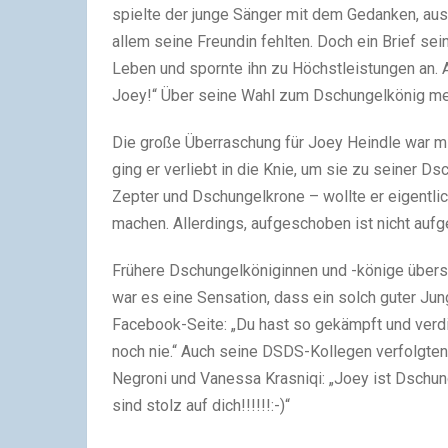
spielte der junge Sänger mit dem Gedanken, au
allem seine Freundin fehlten. Doch ein Brief se
Leben und spornte ihn zu Höchstleistungen an. Am
Joey!“ Über seine Wahl zum Dschungelkönig mei
Die große Überraschung für Joey Heindle war mit
ging er verliebt in die Knie, um sie zu seiner D
Zepter und Dschungelkrone – wollte er eigentlic
machen. Allerdings, aufgeschoben ist nicht auf
Frühere Dschungelköniginnen und -könige übersc
war es eine Sensation, dass ein solch guter Ju
Facebook-Seite: „Du hast so gekämpft und ver
noch nie.“ Auch seine DSDS-Kollegen verfolgte
Negroni und Vanessa Krasniqi: „Joey ist Dschun
sind stolz auf dich!!!!!!:-)“