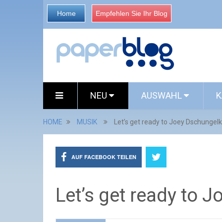
Home
Empfehlen Sie Ihr Blog
NEU
AUSWAHL
K
HOME
MUSIK
Let’s get ready to Joey Dschungel
AUF FACEBOOK TEILEN
Let’s get ready to 