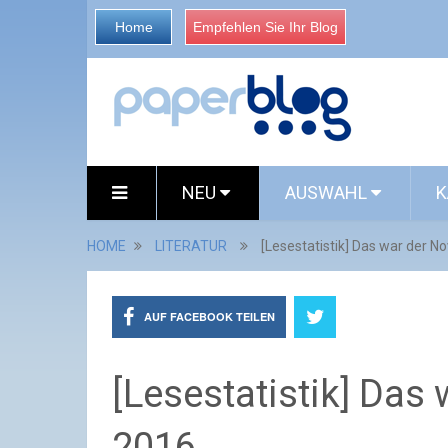
Home
Empfehlen Sie Ihr Blog
NEU
AUSWAHL
K
HOME
LITERATUR
[Lesestatistik] Das war der N
AUF FACEBOOK TEILEN
[Lesestatistik] Das
2016...