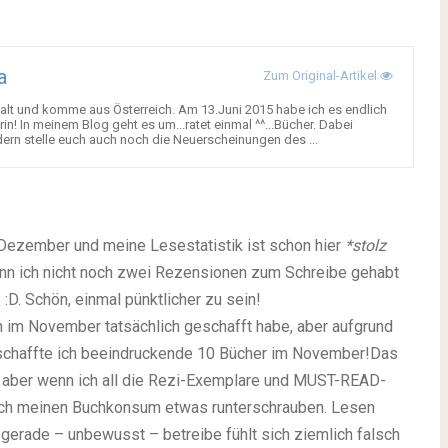
a
Zum Original-Artikel
re alt und komme aus Österreich. Am 13.Juni 2015 habe ich es endlich
! In meinem Blog geht es um...ratet einmal ^^...Bücher. Dabei
dern stelle euch auch noch die Neuerscheinungen des ...
Dezember und meine Lesestatistik ist schon hier
*stolz
wenn ich nicht noch zwei Rezensionen zum Schreibe gehabt
 :D. Schön, einmal pünktlicher zu sein!
ch im November tatsächlich geschafft habe, aber aufgrund
 schaffte ich beeindruckende 10 Bücher im November!Das
gut, aber wenn ich all die Rezi-Exemplare und MUST-READ-
 ich meinen Buchkonsum etwas runterschrauben. Lesen
gerade – unbewusst – betreibe fühlt sich ziemlich falsch