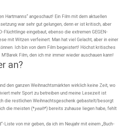
en Hartmanns“ angeschaut! Ein Film mit dem aktuellen
etzung war sehr gut gelungen, denn er ist kritisch, aber
RO-Flüchtlinge eingebaut, ebenso die extremen GEGEN-
se mit Witzen verfeinert. Man hat viel Gelacht, aber in einer
önnen. Ich bin von dem Film begeistert! Höchst kritisches
s M’Barek Film, den ich mir immer wieder auschauen kann!
r an?
und den ganzen Weihnachtsmärkten wirklich keine Zeit, wo
tiviert mehr Sport zu betreiben und meine Lesezeit ist
h die restlichen Weihnachtsgeschenk gebastelt/besorgt
ich die meisten (*
yeah
*) bereits zuhause liegen habe, fehlt
-Liste von mir geben, da ich im Neujahr mit einem „Buch-