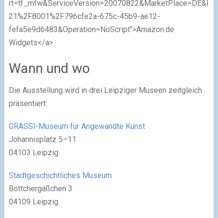
rt=tf_mfw&ServiceVersion=20070822&MarketPlace=DE&ID=
21%2F8001%2F796cfe2a-675c-45b9-ae12-
fefa5e9d6483&Operation=NoScript">Amazon.de
Widgets</a>
Wann und wo
Die Ausstellung wird in drei Leipziger Museen zeitgleich
präsentiert:
GRASSI-Museum für Angewandte Kunst
Johannisplatz 5–11
04103 Leipzig
Stadtgeschichtliches Museum
Böttchergäßchen 3
04109 Leipzig