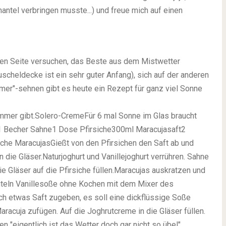
ntel verbringen musste...) und freue mich auf einen
inen Seite versuchen, das Beste aus dem Mistwetter
cheldecke ist ein sehr guter Anfang), sich auf der anderen
mmer"-sehnen gibt es heute ein Rezept für ganz viel Sonne
mmer gibt.
Solero-Creme
Für 6 mal Sonne im Glas braucht
1 Becher Sahne
1 Dose Pfirsiche
300ml Maracujasaft
2
sche Maracujas
Gießt von den Pfirsichen den Saft ab und
n die Gläser.
Naturjoghurt und Vanillejoghurt verrühren. Sahne
e Gläser auf die Pfirsiche füllen.
Maracujas auskratzen und
euteln Vanillesoße ohne Kochen mit dem Mixer des
ch etwas Saft zugeben, es soll eine dickflüssige Soße
aracuja zufügen. Auf die Joghrutcreme in die Gläser füllen.
n "eigentlich ist das Wetter doch gar nicht so übel"