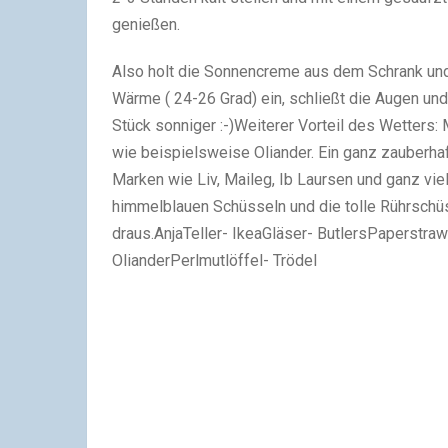
genießen.
Also holt die Sonnencreme aus dem Schrank und at
Wärme ( 24-26 Grad) ein, schließt die Augen und 
Stück sonniger :-)
Weiterer Vorteil des Wetters: 
wie beispielsweise Oliander. Ein ganz zauberhaf
Marken wie Liv, Maileg, Ib Laursen und ganz vi
himmelblauen Schüsseln und die tolle Rührschüs
draus.
Anja
Teller- Ikea
Gläser- Butlers
Paperstraw
Oliander
Perlmutlöffel- Trödel