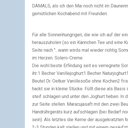
DAMALS, als ich den Mai noch nicht im Daunenma
gemütlichen Kochabend mit Freunden.
Für alle Sonnenhungrigen, die wie ich auf der e
herauszuholen (so ein Kännchen Tee und eine Kus
Seite nach "...wann wirds mal wieder richtig So
im Herzen. Solero-Creme.
Die wohl beste Erfindung seit es verregnete So
ihr:
1 Becher Vanillejoghurt
1 Becher Naturjoghurt
Beutel Dr. Oetker Vanillesoße ohne Kochen
2 fri
hackt sie in kleine Stücke. Füllt diese als Basis i
steif schlagen und unter den Joghurt heben. In di
zur Seite stellen. Maracujasaft mit den zwei B
Handrührgeräts kurz aufschlagen (bei Bedarf no
sein). Als letztes die Kerne der ausgekratzten M
2-3 Stunden kalt stellen und mit einem gesäufzte