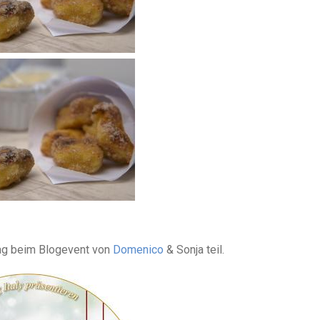
rag beim Blogevent von
Domenico
& Sonja teil.