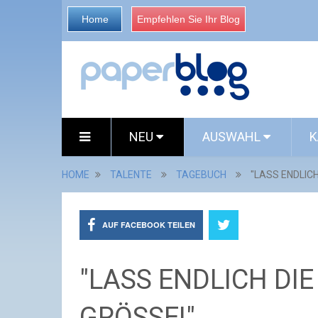
Home
Empfehlen Sie Ihr Blog
NEU
AUSWAHL
K
HOME
TALENTE
TAGEBUCH
"LASS ENDLICH
AUF FACEBOOK TEILEN
"LASS ENDLICH DIE
GRÖSSE!"...