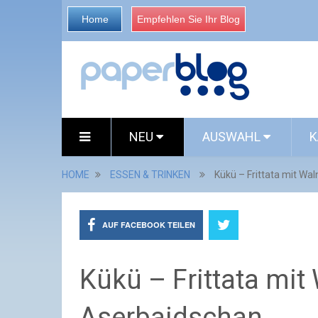
Home
Empfehlen Sie Ihr Blog
NEU
AUSWAHL
K
HOME
ESSEN & TRINKEN
Kükü – Frittata mit W
AUF FACEBOOK TEILEN
Kükü – Frittata mi
Aserbaidschan