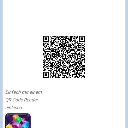
Einfach mit einem
QR Code Reader
einlesen.