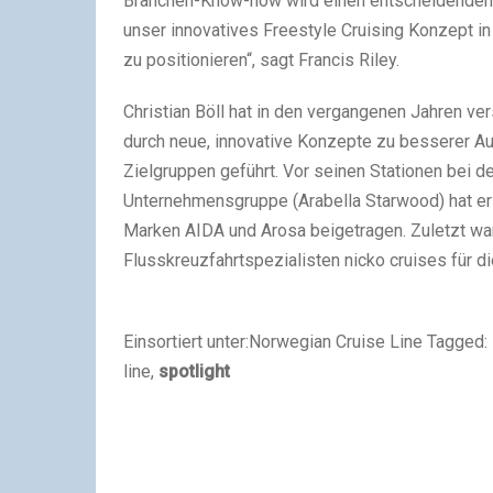
Branchen-Know-how wird einen entscheidenden B
unser innovatives Freestyle Cruising Konzept i
zu positionieren“, sagt Francis Riley.
Christian Böll hat in den vergangenen Jahren v
durch neue, innovative Konzepte zu besserer Au
Zielgruppen geführt. Vor seinen Stationen bei 
Unternehmensgruppe (Arabella Starwood) hat er 
Marken AIDA und Arosa beigetragen. Zuletzt war 
Flusskreuzfahrtspezialisten nicko cruises für di
Einsortiert unter:Norwegian Cruise Line Tagged: Bö
line,
spotlight