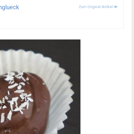
hglueck
Zum Original-Artikel