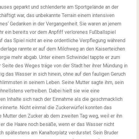
auses geparkt und schlenderte am Sportgelände an der
äftigt war, das unbekannte Terrain einem intensiven
nnes‘ Gedanken in der Vergangenheit. Sie waren an jenem
r ein bereits vor dem Anpfiff verlorenes Fußballspiel
uf das Spiel nicht an eine ordentliche Verpflegung während
erlage rannte er auf dem Milchweg an den Kaiserteichen
 Energie mehr abgab. Unter einem Schwindel tappte er zum
er Seite des Weges träge von der Stadt her ihrer Mündung in
ig das Wasser in sich hinein, ohne auf den fauligen Geruch
chlimmsten in seinem Leben. Seine Mutter sagte ihm, sein
nellstens vertreiben. Dabei hielt sie wie eine
en Inhalte sich nach der Einnahme als die geschmacklich
 erinnerte. Nicht einmal die Zuckerwürfel konnten das
 Mutter den Zucker ab dem zweiten Tag weg, weil er ihn
 er die Haare noch besäße, wenn er das Wasser nicht
ch spätestens am Kanaltorplatz verdurstet. Sein Bruder