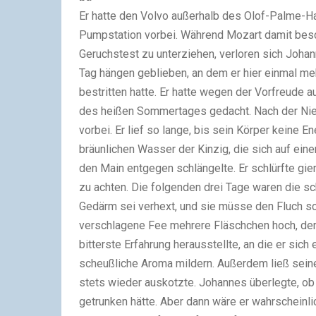
Er hatte den Volvo außerhalb des Olof-Palme-H
Pumpstation vorbei. Während Mozart damit besch
Geruchstest zu unterziehen, verloren sich Joha
Tag hängen geblieben, an dem er hier einmal meh
bestritten hatte. Er hatte wegen der Vorfreude a
des heißen Sommertages gedacht. Nach der Nied
vorbei. Er lief so lange, bis sein Körper keine
bräunlichen Wasser der Kinzig, die sich auf ein
den Main entgegen schlängelte. Er schlürfte gier
zu achten. Die folgenden drei Tage waren die s
Gedärm sei verhext, und sie müsse den Fluch sch
verschlagene Fee mehrere Fläschchen hoch, der
bitterste Erfahrung herausstellte, an die er sich
scheußliche Aroma mildern. Außerdem ließ seine
stets wieder auskotzte. Johannes überlegte, ob
getrunken hätte. Aber dann wäre er wahrscheinli