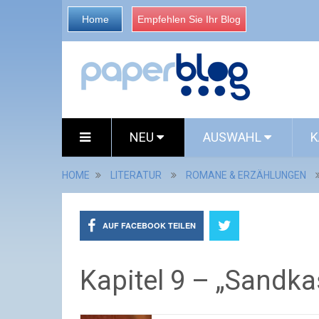
Home
Empfehlen Sie Ihr Blog
NEU
AUSWAHL
K
HOME
LITERATUR
ROMANE & ERZÄHLUNGEN
AUF FACEBOOK TEILEN
Kapitel 9 – „Sandka