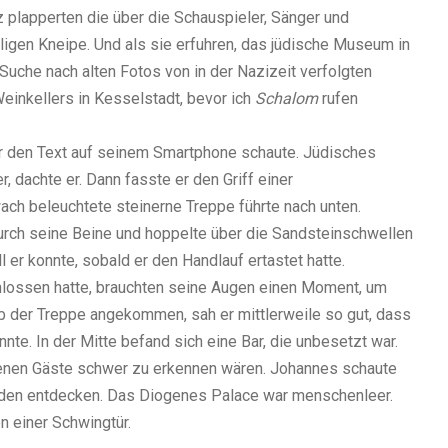
z plapperten die über die Schauspieler, Sänger und
ligen Kneipe. Und als sie erfuhren, das jüdische Museum in
Suche nach alten Fotos von in der Nazizeit verfolgten
Weinkellers in Kesselstadt, bevor ich
Schalom
rufen
er den Text auf seinem Smartphone schaute. Jüdisches
 dachte er. Dann fasste er den Griff einer
ach beleuchtete steinerne Treppe führte nach unten.
rch seine Beine und hoppelte über die Sandsteinschwellen
l er konnte, sobald er den Handlauf ertastet hatte.
hlossen hatte, brauchten seine Augen einen Moment, um
lb der Treppe angekommen, sah er mittlerweile so gut, dass
e. In der Mitte befand sich eine Bar, die unbesetzt war.
 denen Gäste schwer zu erkennen wären. Johannes schaute
anden entdecken. Das Diogenes Palace war menschenleer.
n einer Schwingtür.