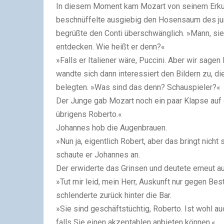
In diesem Moment kam Mozart von seinem Erk
beschnüffelte ausgiebig den Hosensaum des jun
begrüßte den Conti überschwänglich. »Mann, sie
entdecken. Wie heißt er denn?«
»Falls er Italiener wäre, Puccini. Aber wir sage
wandte sich dann interessiert den Bildern zu, d
belegten. »Was sind das denn? Schauspieler?«
Der Junge gab Mozart noch ein paar Klapse auf
übrigens Roberto.«
Johannes hob die Augenbrauen.
»Nun ja, eigentlich Robert, aber das bringt nicht
schaute er Johannes an.
Der erwiderte das Grinsen und deutete erneut auf
»Tut mir leid, mein Herr, Auskunft nur gegen Be
schlenderte zurück hinter die Bar.
»Sie sind geschäftstüchtig, Roberto. Ist wohl au
falls Sie einen akzeptablen anbieten können.«