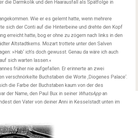
er die Darmkolik und den Haarausfall als Spätfolge in
 angekommen. Wie er es gelernt hatte, wenn mehrere
e sich der Conti auf die Hinterbeine und drehte den Kopf
g erreicht hatte, bog er ohne zu zögern nach links in den
dter Altstadtkerns. Mozart trottete unter den Salven
sagen: »Hab‘ ich’s doch gewusst. Genau da wäre ich auch
auf sich warten lassen.«
nnes früher nie aufgefallen. Er erinnerte an zwei
ten verschnörkelte Buchstaben die Worte ‚Diogenes Palace‘.
sich die Farbe der Buchstaben kaum von der des
ar der Name, den Paul Bux in seiner
WhatsApp
an
ndest den Vater von deiner Anni in Kesselstadt unten im