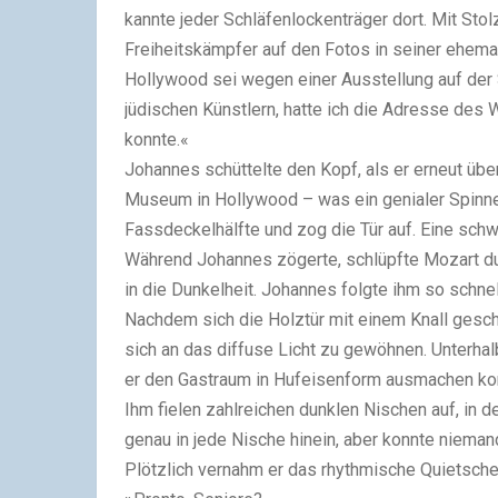
kannte jeder Schläfenlockenträger dort. Mit Stol
Freiheitskämpfer auf den Fotos in seiner ehema
Hollywood sei wegen einer Ausstellung auf der 
jüdischen Künstlern, hatte ich die Adresse des 
konnte.«
Johannes schüttelte den Kopf, als er erneut üb
Museum in Hollywood – was ein genialer Spinner,
Fassdeckelhälfte und zog die Tür auf. Eine schw
Während Johannes zögerte, schlüpfte Mozart du
in die Dunkelheit. Johannes folgte ihm so schnel
Nachdem sich die Holztür mit einem Knall gesc
sich an das diffuse Licht zu gewöhnen. Unterha
er den Gastraum in Hufeisenform ausmachen konnt
Ihm fielen zahlreichen dunklen Nischen auf, in
genau in jede Nische hinein, aber konnte niem
Plötzlich vernahm er das rhythmische Quietsche