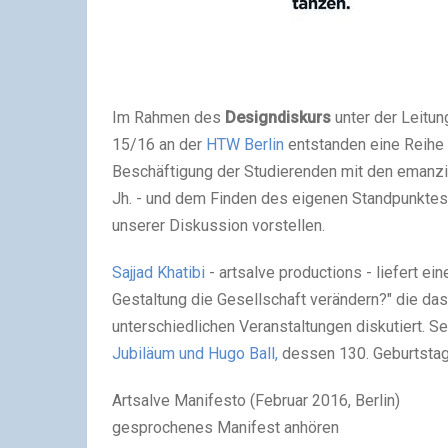
Im Rahmen des
Designdiskurs
unter der Leitun
15/16 an der
HTW Berlin
entstanden eine Reihe 
Beschäftigung der Studierenden mit den emanzi
Jh. - und dem Finden des eigenen Standpunkte
unserer Diskussion vorstellen.
Sajjad Khatibi
- artsalve productions - liefert e
Gestaltung die Gesellschaft verändern?" die da
unterschiedlichen Veranstaltungen diskutiert. S
Jubiläum und Hugo Ball,
dessen 130. Geburtstag 
Artsalve Manifesto (Februar 2016, Berlin)
gesprochenes Manifest anhören