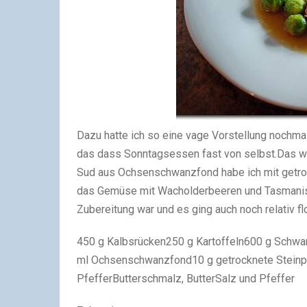
Dazu hatte ich so eine vage Vorstellung nochm
das dass Sonntagsessen fast von selbst.
Das w
Sud aus Ochsenschwanzfond habe ich mit getroc
das Gemüse mit Wacholderbeeren und Tasmanis
Zubereitung war und es ging auch noch relativ flo
450 g Kalbsrücken
250 g Kartoffeln
600 g Schwa
ml Ochsenschwanzfond
10 g getrocknete Steinp
Pfeffer
Butterschmalz, Butter
Salz und Pfeffer