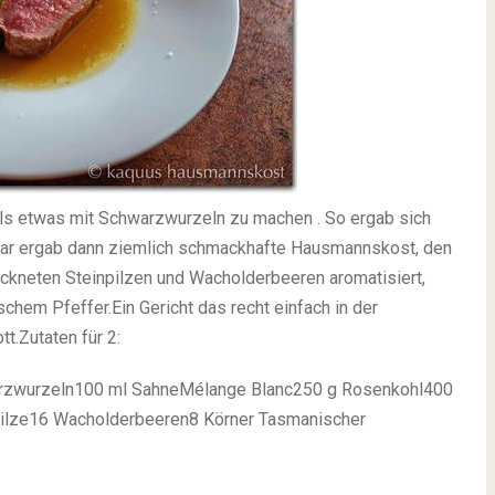
als etwas mit Schwarzwurzeln zu machen . So ergab sich
ar ergab dann ziemlich schmackhafte Hausmannskost, den
kneten Steinpilzen und Wacholderbeeren aromatisiert,
chem Pfeffer.
Ein Gericht das recht einfach in der
tt.
Zutaten für 2:
rzwurzeln
100 ml Sahne
Mélange Blanc
250 g Rosenkohl
400
ilze
16 Wacholderbeeren
8 Körner Tasmanischer