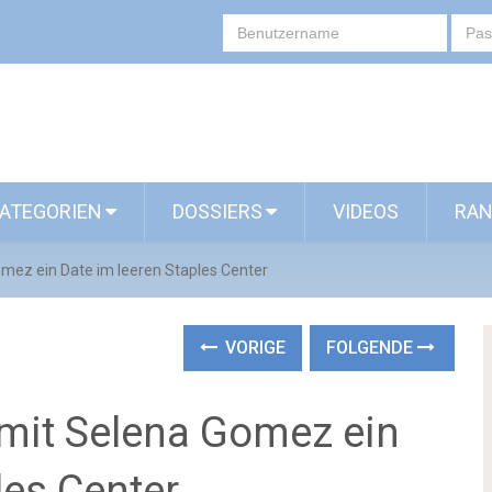
ATEGORIEN
DOSSIERS
VIDEOS
RAN
omez ein Date im leeren Staples Center
VORIGE
FOLGENDE
 mit Selena Gomez ein
les Center