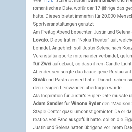
Wie
"TMZ"
schreibt hatten
Justin Bieber
und Fr
romantisches Date, wofür der 17-jährige das g
hatte. Dieses bietet immerhin für 20.000 Mensc
Sportveranstaltungen genutzt.
Am Freitag Abend besuchten Justin und Selena d
Lovato
. Diese trat im "Nokia Theater" auf, welc
befindet. Angeblich soll Justin Selena nach Kon
Veranstaltungsorte miteinander verbindet, gefü
für Zwei
aufgebaut, so dass ihrem Candle Light
Abendessen sorgte das hauseigene Restaurant "
Steak
und Pasta serviert hatte. Danach sahen 
den riesigen Leinwänden übertragen wurde.
Als Inspiration für Justin's Super-Date musste 
Adam Sandler
für
Winona Ryder
den "Madison S
Staple Center quasi umsonst gemietet: Da er das
restlos von Fans ausgefüllt hatte, sollen die Ei
Justin und Selena hatten übrigens vor ihrem D