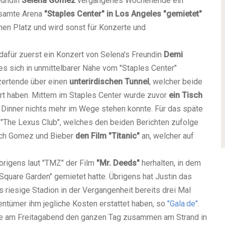
eundin
Selena Gomez
vergangenes Wochenende ein
esamte Arena
"Staples Center" in
Los Angeles
"gemietet"
hen Platz und wird sonst für Konzerte und
afür zuerst ein Konzert von Selena's Freundin
Demi
hes sich in unmittelbarer Nähe vom "Staples Center"
zertende über einen
unterirdischen Tunnel
, welcher beide
hrt haben. Mittem im Staples Center wurde zuvor
ein Tisch
 Dinner nichts mehr im Wege stehen konnte. Für das späte
The Lexus Club", welches den beiden Berichten zufolge
sich Gomez und Bieber
den Film "Titanic"
an, welcher auf
übrigens laut "TMZ" der Film
"Mr. Deeds"
herhalten, in dem
quare Garden" gemietet hatte. Übrigens hat Justin das
 riesige Stadion in der Vergangenheit bereits drei Mal
gentümer ihm jegliche Kosten erstattet haben, so
"Gala.de"
.
ate am Freitagabend den ganzen Tag zusammen am Strand in