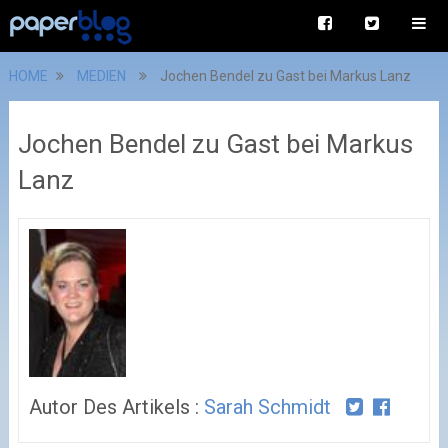
HOME
MEDIEN
Jochen Bendel zu Gast bei Markus Lanz
Jochen Bendel zu Gast bei Markus
Lanz
Autor Des Artikels :
Sarah Schmidt