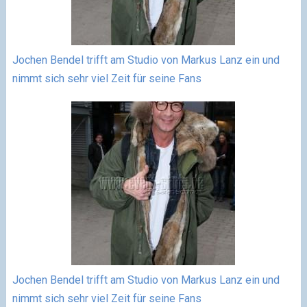
Jochen Bendel trifft am Studio von Markus Lanz ein und
nimmt sich sehr viel Zeit für seine Fans
Jochen Bendel trifft am Studio von Markus Lanz ein und
nimmt sich sehr viel Zeit für seine Fans