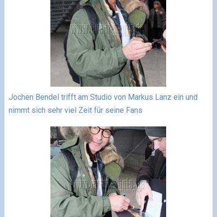
Jochen Bendel trifft am Studio von Markus Lanz ein und
nimmt sich sehr viel Zeit für seine Fans