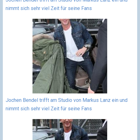
nimmt sich sehr viel Zeit für seine Fans
Jochen Bendel trifft am Studio von Markus Lanz ein und
nimmt sich sehr viel Zeit für seine Fans