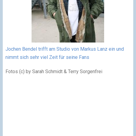
Jochen Bendel trifft am Studio von Markus Lanz ein und
nimmt sich sehr viel Zeit für seine Fans
Fotos (c) by Sarah Schmidt & Terry Sorgenfrei