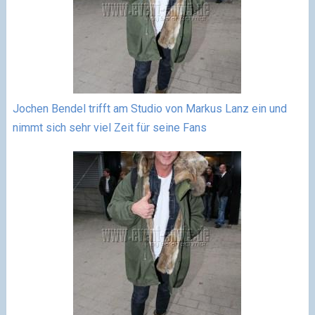
Jochen Bendel trifft am Studio von Markus Lanz ein und
nimmt sich sehr viel Zeit für seine Fans