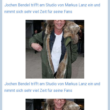
Jochen Bendel trifft am Studio von Markus Lanz ein und
nimmt sich sehr viel Zeit für seine Fans
Jochen Bendel trifft am Studio von Markus Lanz ein und
nimmt sich sehr viel Zeit für seine Fans