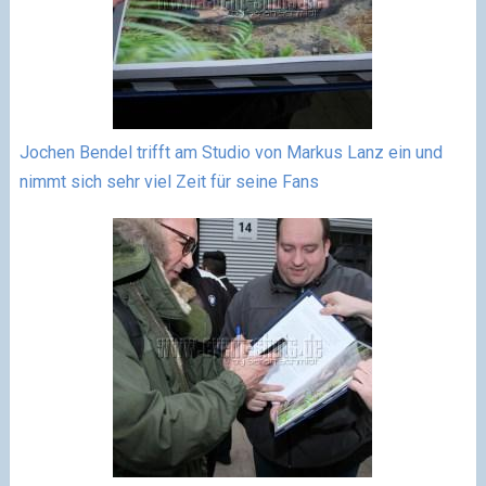
Jochen Bendel trifft am Studio von Markus Lanz ein und
nimmt sich sehr viel Zeit für seine Fans