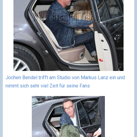
Jochen Bendel trifft am Studio von Markus Lanz ein und
nimmt sich sehr viel Zeit für seine Fans