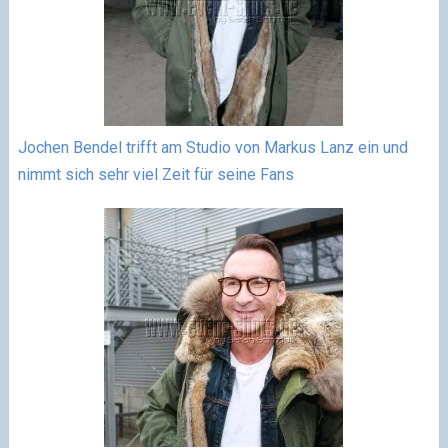
Jochen Bendel trifft am Studio von Markus Lanz ein und
nimmt sich sehr viel Zeit für seine Fans