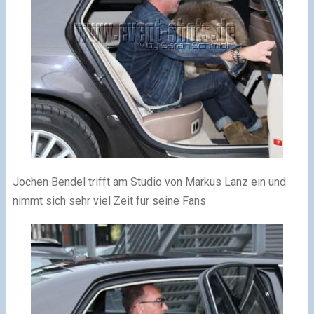
Jochen Bendel trifft am Studio von Markus Lanz ein und
nimmt sich sehr viel Zeit für seine Fans