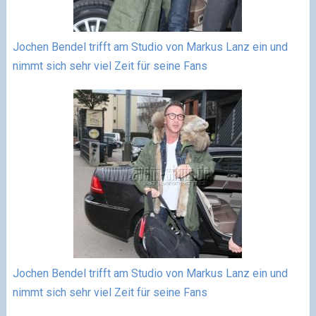
Jochen Bendel trifft am Studio von Markus Lanz ein und
nimmt sich sehr viel Zeit für seine Fans
Jochen Bendel trifft am Studio von Markus Lanz ein und
nimmt sich sehr viel Zeit für seine Fans