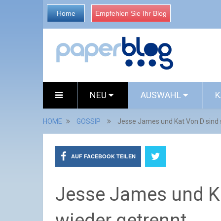
Home
Empfehlen Sie Ihr Blog
NEU
AUSWAHL
K
HOME
GOSSIP
Jesse James und Kat Von D sind 
AUF FACEBOOK TEILEN
Jesse James und K
wieder getrennt