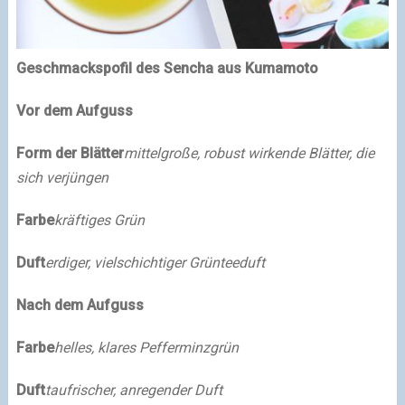
Geschmackspofil des Sencha aus Kumamoto
Vor dem Aufguss
Form der Blätter
mittelgroße, robust wirkende Blätter, die
sich verjüngen
Farbe
kräftiges Grün
Duft
erdiger, vielschichtiger Grünteeduft
Nach dem Aufguss
Farbe
helles, klares Pefferminzgrün
Duft
taufrischer, anregender Duft