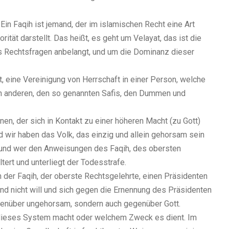
Ein Faqih ist jemand, der im islamischen Recht eine Art
rität darstellt. Das heißt, es geht um Velayat, das ist die
as Rechtsfragen anbelangt, und um die Dominanz dieser
 eine Vereinigung von Herrschaft in einer Person, welche
llen anderen, den so genannten Safis, den Dummen und
n, der sich in Kontakt zu einer höheren Macht (zu Gott)
nd wir haben das Volk, das einzig und allein gehorsam sein
 und wer den Anweisungen des Faqih, des obersten
ltert und unterliegt der Todesstrafe.
 der Faqih, der oberste Rechtsgelehrte, einen Präsidenten
nd nicht will und sich gegen die Ernennung des Präsidenten
egenüber ungehorsam, sondern auch gegenüber Gott.
n dieses System macht oder welchem Zweck es dient. Im