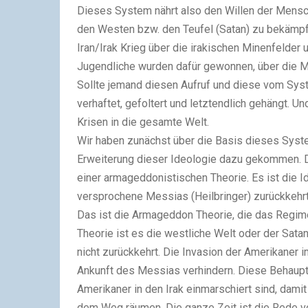
Dieses System nährt also den Willen der Mensc
den Westen bzw. den Teufel (Satan) zu bekämpfe
Iran/Irak Krieg über die irakischen Minenfelder 
Jugendliche wurden dafür gewonnen, über die Mi
Sollte jemand diesen Aufruf und diese vom Syste
verhaftet, gefoltert und letztendlich gehängt. U
Krisen in die gesamte Welt.
Wir haben zunächst über die Basis dieses Syste
Erweiterung dieser Ideologie dazu gekommen. D
einer armageddonistischen Theorie. Es ist die I
versprochene Messias (Heilbringer) zurückkehrt 
Das ist die Armageddon Theorie, die das Regime
Theorie ist es die westliche Welt oder der Satan
nicht zurückkehrt. Die Invasion der Amerikaner 
Ankunft des Messias verhindern. Diese Behaup
Amerikaner in den Irak einmarschiert sind, damit
dem Weg räumen. Die ganze Zeit ist die Rede v