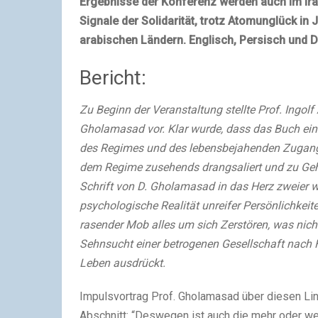
Ergebnisse der Konferenz werden auch im Ira
Signale der Solidarität, trotz Atomunglück in 
arabischen Ländern. Englisch, Persisch und 
Bericht:
Zu Beginn der Veranstaltung stellte Prof. Ingo
Gholamasad vor. Klar wurde, dass das Buch ein
des Regimes und des lebensbejahenden Zugangs 
dem Regime zusehends drangsaliert und zu Geho
Schrift von D. Gholamasad in das Herz zweier wi
psychologische Realität unreifer Persönlichkeite
rasender Mob alles um sich Zerstören, was nicht
Sehnsucht einer betrogenen Gesellschaft nach F
Leben ausdrückt.
Impulsvortrag Prof. Gholamasad über diesen Link
Abschnitt: “Deswegen ist auch die mehr oder we