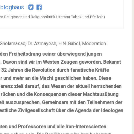
bloghaus
o Religionen und Religionskritik Literatur Tabak und Pfeife(n)
d Gholamasad, Dr. Azmayesh, H.N. Gabel, Moderation
 den Freiheitsdrang seiner überwiegend jungen
ln. Davon sind wir im Westen Zeugen geworden. Bekannt
t 32 Jahren die Revolution durch fanatische Kräfte
hr und mehr an die Macht geschlichen haben. Diese
nferenz zielt darauf, das Wesen der aktuell herrschenden
t zu rücken und die Konsequenzen dieser Machtausübung
Welt auszusprechen. Gemeinsam mit den Teilnehmern der
estliche Zivilgesellschaft über die Agenda der Ideologen
nten und Professoren und alle Iran-Interessierten.