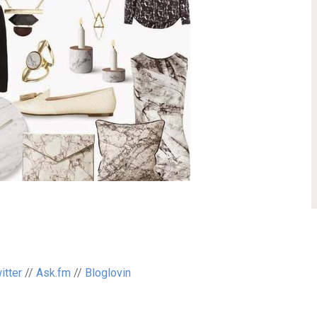
itter
//
Ask.fm
//
Bloglovin