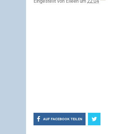
Eingestellt von
Eileen
um
22:04
AUF FACEBOOK TEILEN