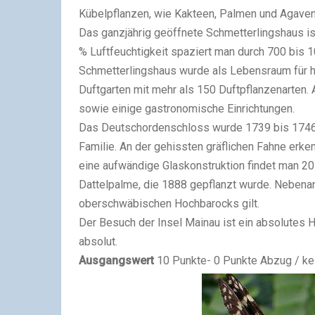
Kübelpflanzen, wie Kakteen, Palmen und Agaven
Das ganzjährig geöffnete Schmetterlingshaus ist
% Luftfeuchtigkeit spaziert man durch 700 bis 
Schmetterlingshaus wurde als Lebensraum für h
Duftgarten mit mehr als 150 Duftpflanzenarten.
sowie einige gastronomische Einrichtungen.
Das Deutschordenschloss wurde 1739 bis 1746 e
Familie. An der gehissten gräflichen Fahne erk
eine aufwändige Glaskonstruktion findet man 20
Dattelpalme, die 1888 gepflanzt wurde. Nebena
oberschwäbischen Hochbarocks gilt.
Der Besuch der Insel Mainau ist ein absolutes Hi
absolut.
Ausgangswert
10 Punkte- 0 Punkte Abzug / keine 