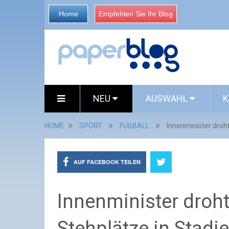
Home
Empfehlen Sie Ihr Blog
NEU
AUSWAHL
K
HOME
SPORT
FUßBALL
Innenminister droh
AUF FACEBOOK TEILEN
Innenminister droh
Stehplätze in Stadi