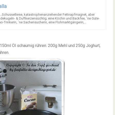
alla
, ...Schusselliese, katastrophenanziehender Fettnapfmagnet, aber
Badekugeln- & Duftkerzensüchtig; eine Köchin und Backfee, `ne Gute-
-Trinkerin, `ne Sachensucherin, eine Flohmarktgängerin,...
d 150ml Öl schaumig rühren. 200g Mehl und 250g Joghurt,
ühren.