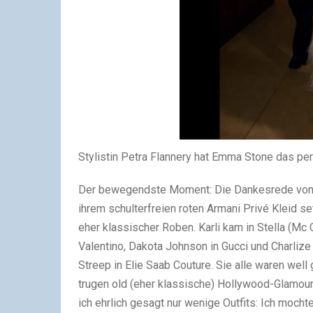
Stylistin Petra Flannery hat Emma Stone das pe
Der bewegendste Moment: Die Dankesrede von Vi
ihrem schulterfreien roten Armani Privé Kleid s
eher klassischer Roben. Karli kam in Stella (Mc C
Valentino, Dakota Johnson in Gucci und Charlize
Streep in Elie Saab Couture. Sie alle waren wel
trugen old (eher klassische) Hollywood-Glamou
ich ehrlich gesagt nur wenige Outfits: Ich moc