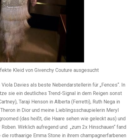
rfekte Kleid von Givenchy Couture ausgesucht
ola Davies als beste Nebendarstellerin für „Fences“. In
etze sie ein deutliches Trend-Signal in dem Reigen sonst
artney), Taraji Henson in Alberta (Ferretti), Ruth Nega in
 Theron in Dior und meine Lieblingsschaupielerin Meryl
l groomed (das heißt, die Haare sehen wie geleckt aus) und
r Roben. Wirklich aufregend und „zum 2x Hinschauen“ fand
hte die rothaarige Emma Stone in ihrem champagnerfarbenen