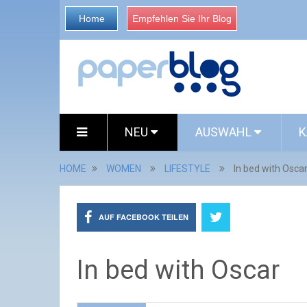
Home
Empfehlen Sie Ihr Blog
NEU
AUSWAHL
K
HOME
WOMEN
LIFESTYLE
In bed with Osca
AUF FACEBOOK TEILEN
In bed with Oscar