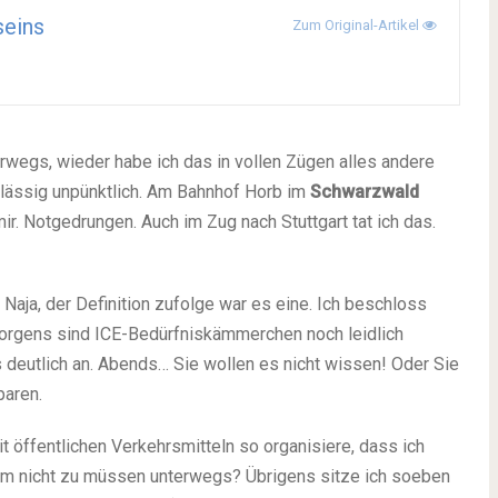
seins
Zum Original-Artikel
wegs, wieder habe ich das in vollen Zügen alles andere
rlässig unpünktlich. Am Bahnhof Horb im
Schwarzwald
ir. Notgedrungen. Auch im Zug nach Stuttgart tat ich das.
 Naja, der Definition zufolge war es eine. Ich beschloss
 Morgens sind ICE-Bedürfniskämmerchen noch leidlich
s deutlich an. Abends… Sie wollen es nicht wissen! Oder Sie
paren.
it öffentlichen Verkehrsmitteln so organisiere, dass ich
Um nicht zu müssen unterwegs? Übrigens sitze ich soeben