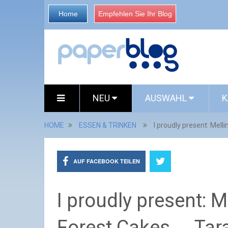
Home
Empfehlen Sie Ihr Blog
NEU
AUSWAHL
K
HOME
ESSEN & TRINKEN
I proudly present: Melli
AUF FACEBOOK TEILEN
I proudly present: M
Forest Cakes.... Tar