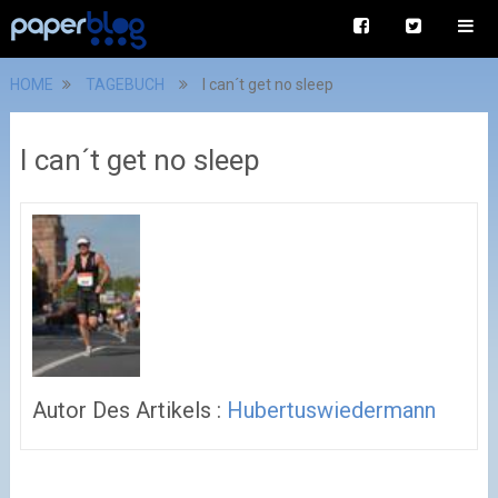
HOME
TAGEBUCH
I can´t get no sleep
I can´t get no sleep
Autor Des Artikels :
Hubertuswiedermann