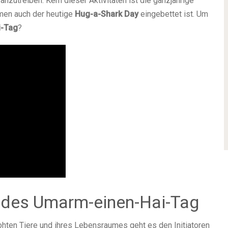
anzutreiben. Kern dieser Aktivitäten ist die ganzjährige
hmen auch der heutige
Hug-a-Shark Day
eingebettet ist. Um
i-Tag
?
e des Umarm-einen-Hai-Tag
hten Tiere und ihres Lebensraumes geht es den Initiatoren