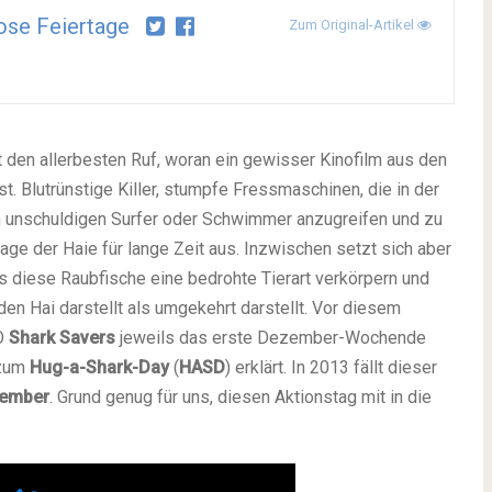
ose Feiertage
Zum Original-Artikel
den allerbesten Ruf, woran ein gewisser Kinofilm aus den
st. Blutrünstige Killer, stumpfe Fressmaschinen, die in der
en unschuldigen Surfer oder Schwimmer anzugreifen und zu
age der Haie für lange Zeit aus. Inzwischen setzt sich aber
 diese Raubfische eine bedrohte Tierart verkörpern und
en Hai darstellt als umgekehrt darstellt. Vor diesem
GO
Shark Savers
jeweils das erste Dezember-Wochende
 zum
Hug-a-Shark-Day
(
HASD
) erklärt. In 2013 fällt dieser
zember
. Grund genug für uns, diesen Aktionstag mit in die