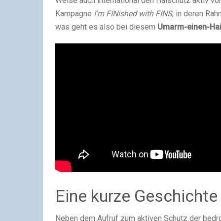
Weise auch international den Haischutz aktiv vor
Kampagne
I’m FINished with FINS
, in deren Ra
was geht es also bei diesem
Umarm-einen-Ha
Eine kurze Geschicht
Neben dem Aufruf zum aktiven Schutz der bedro