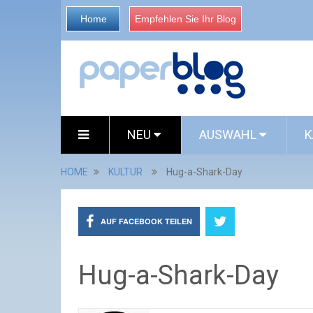
Home
Empfehlen Sie Ihr Blog
NEU
AUSWAHL
K
HOME
KULTUR
Hug-a-Shark-Day
AUF FACEBOOK TEILEN
Hug-a-Shark-Day