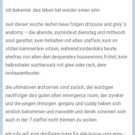
ich bekenne: das leben hat wieder einen sinn.
seit dieser woche laufen neue folgen dr.house und grey´s
anatomy – die abende, zumindest dienstag und mittwoch
sind gerettet. kein hinhalten mit alten staffeln, kein im
stillen kämmerlein sitzen, während kinderdoks beste
ehefrau von allen den desperates housewives fröhnt, kein
halbschaler suchtersatz mit glee oder rach, dem
restauranttester.
die ultimativen arztserien sind zurück, die würdigen
nachfolger des guten alten emergency room, der zyniker
und die jungen chirurgen. gregory und cuddy haben sich
endlich bekommen und meredith und derek scheinen sich
auch in der 7.staffel nicht trennen zu wollen.
ich rufe auf zum dreifache hurra für alle house-und-grey-