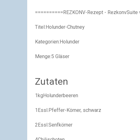
==========REZKONV-Rezept - RezkonvSuite 
Titel:Holunder-Chutney
Kategorien:Holunder
Menge:5 Gläser
Zutaten
1kgHolunderbeeren
1Essl.Pfeffer-Körner, schwarz
2Essl.Senfkörner
4Chilischoten