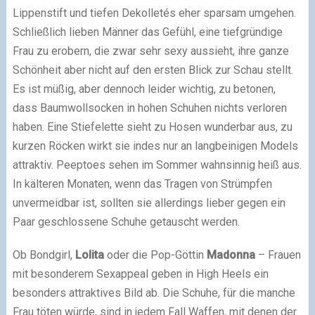
Lippenstift und tiefen Dekolletés eher sparsam umgehen.
Schließlich lieben Männer das Gefühl, eine tiefgründige
Frau zu erobern, die zwar sehr sexy aussieht, ihre ganze
Schönheit aber nicht auf den ersten Blick zur Schau stellt.
Es ist müßig, aber dennoch leider wichtig, zu betonen,
dass Baumwollsocken in hohen Schuhen nichts verloren
haben. Eine Stiefelette sieht zu Hosen wunderbar aus, zu
kurzen Röcken wirkt sie indes nur an langbeinigen Models
attraktiv. Peeptoes sehen im Sommer wahnsinnig heiß aus.
In kälteren Monaten, wenn das Tragen von Strümpfen
unvermeidbar ist, sollten sie allerdings lieber gegen ein
Paar geschlossene Schuhe getauscht werden.
Ob Bondgirl,
Lolita
oder die Pop-Göttin
Madonna
– Frauen
mit besonderem Sexappeal geben in High Heels ein
besonders attraktives Bild ab. Die Schuhe, für die manche
Frau töten würde, sind in jedem Fall Waffen, mit denen der