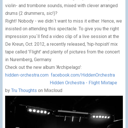
violin- and trombone sounds, mixed with clever arranged
drums (2 drummers, sic!)?
Right! Nobody - we didn´t want to miss it either. Hence, we
insisted on attending this spectacle. To give you the right
impression you´ll find a video clip of a live session at the
De Kreun, Oct. 2012, a recently released, 'hip-hopish' mix
tape called 'Flight' and plenty of pictures from the concert
in Nuremberg, Germany.
Check out the new album 'Archipelago':
hidden-orchestra.com
facebook.com/HiddenOrchestra
Hidden Orchestra - Flight Mixtape
by
Tru Thoughts
on Mixcloud